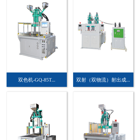
双色机-GQ-85T...
双射（双物流）射出成...