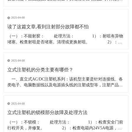
中，磨损减少，只拆 立式橡胶注射机，秉承欧洲机器设计理念，
运用先进的“先进先出”注射方式，并采用符合橡胶机发展方向的
定缸型三缸平衡注射，精密、稳定、安全，是成型精密橡胶制品
2025-04-08
的最佳选择。
读了这篇文章,看到注射部分故障都不怕
（一）：不能射胶： 处理方法： 1）：射咀有异物
堵塞。检查射咀是否堵塞。清理或更换射咀。 2）：分
胶咀断。拆开法兰检查分胶咀是否断裂。更换分胶咀。
3）：射胶方向阀卡死。检查方向阀是否有24V电压，线圈电阻
15-20欧姆，如正常则阀堵塞。清洗阀或更换方向阀。
2025-04-08
立式注塑机的分类主要有哪些？
一、直立式AC/DC注塑机系列：该机型主要是针对连接线、各
类电子、电脑数据线以及电源插头线的注塑成型等，注塑产品精
确标准要求不高，一般以PVC、PE等塑胶料注塑为主导，适合于
该产品的具体适用机型规格一般锁模力从15T－－到35T不等，因
各厂家机型的具体容模量，配置等有异，在选购前一定要求厂家
2025-04-08
到厂
立式注塑机的锁模部分故障及处理方法
（一）：不锁模： 处理方法： 1）：检查安全门前
行程开关，并修复。 2）：检查电箱内24V5A电源，换