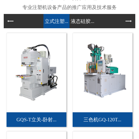
立式注塑...
液态硅胶...
GQS-T立关-卧射...
三色机GQ-120T...