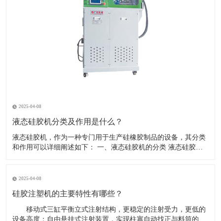
2025-04-08
液态硅胶机分类及作用是什么？
液态硅胶机，作为一种专门用于生产硅橡胶制品的设备，其分类
和作用可以详细阐述如下： 一、液态硅胶机的分类 液态硅胶机
根据其功能、结构和操作方式的不同，可以分为多种类型。以下
是一些常见的分类方式： 按操作模式分类： 压模式液态硅胶注
射成型机：又称垂直注射成型机，采用液态硅胶在垂直状态
2025-04-08
硅胶注塑机的主要特性有哪些？
移动式三缸平衡立式注射结构，更稳定的注射受力，更低的
设备高度；自由悬挂式注射装置，实现柱塞自动找正与料筒的对