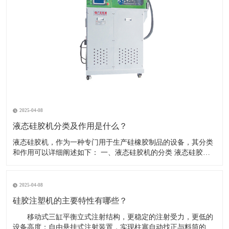
2025-04-08
液态硅胶机分类及作用是什么？
液态硅胶机，作为一种专门用于生产硅橡胶制品的设备，其分类
和作用可以详细阐述如下： 一、液态硅胶机的分类 液态硅胶机
根据其功能、结构和操作方式的不同，可以分为多种类型。以下
是一些常见的分类方式： 按操作模式分类： 压模式液态硅胶注
射成型机：又称垂直注射成型机，采用液态硅胶在垂直状态
2025-04-08
硅胶注塑机的主要特性有哪些？
移动式三缸平衡立式注射结构，更稳定的注射受力，更低的
设备高度；自由悬挂式注射装置，实现柱塞自动找正与料筒的对