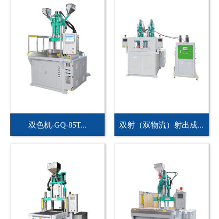
双色机-GQ-85T...
双射（双物流）射出成...