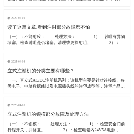
中，磨损减少，只拆 立式橡胶注射机，秉承欧洲机器设计理念，
运用先进的“先进先出”注射方式，并采用符合橡胶机发展方向的
定缸型三缸平衡注射，精密、稳定、安全，是成型精密橡胶制品
2025-04-08
的最佳选择。
读了这篇文章,看到注射部分故障都不怕
（一）：不能射胶： 处理方法： 1）：射咀有异物
堵塞。检查射咀是否堵塞。清理或更换射咀。 2）：分
胶咀断。拆开法兰检查分胶咀是否断裂。更换分胶咀。
3）：射胶方向阀卡死。检查方向阀是否有24V电压，线圈电阻
15-20欧姆，如正常则阀堵塞。清洗阀或更换方向阀。
2025-04-08
立式注塑机的分类主要有哪些？
一、直立式AC/DC注塑机系列：该机型主要是针对连接线、各
类电子、电脑数据线以及电源插头线的注塑成型等，注塑产品精
确标准要求不高，一般以PVC、PE等塑胶料注塑为主导，适合于
该产品的具体适用机型规格一般锁模力从15T－－到35T不等，因
各厂家机型的具体容模量，配置等有异，在选购前一定要求厂家
2025-04-08
到厂
立式注塑机的锁模部分故障及处理方法
（一）：不锁模： 处理方法： 1）：检查安全门前
行程开关，并修复。 2）：检查电箱内24V5A电源，换