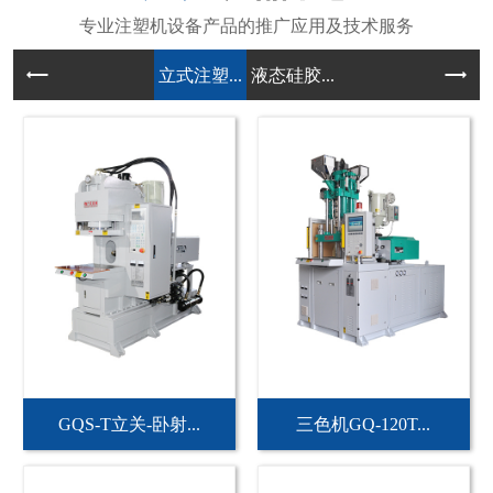
立式注塑...
液态硅胶...
GQS-T立关-卧射...
三色机GQ-120T...