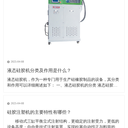
2025-04-08
液态硅胶机分类及作用是什么？
液态硅胶机，作为一种专门用于生产硅橡胶制品的设备，其分类
和作用可以详细阐述如下： 一、液态硅胶机的分类 液态硅胶机
根据其功能、结构和操作方式的不同，可以分为多种类型。以下
是一些常见的分类方式： 按操作模式分类： 压模式液态硅胶注
射成型机：又称垂直注射成型机，采用液态硅胶在垂直状态
2025-04-08
硅胶注塑机的主要特性有哪些？
移动式三缸平衡立式注射结构，更稳定的注射受力，更低的
设备高度；自由悬挂式注射装置，实现柱塞自动找正与料筒的对