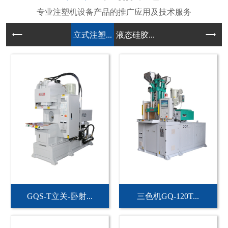
立式注塑...
液态硅胶...
GQS-T立关-卧射...
三色机GQ-120T...