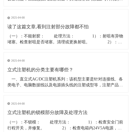
中，磨损减少，只拆 立式橡胶注射机，秉承欧洲机器设计理念，
运用先进的“先进先出”注射方式，并采用符合橡胶机发展方向的
定缸型三缸平衡注射，精密、稳定、安全，是成型精密橡胶制品
2025-04-08
的最佳选择。
读了这篇文章,看到注射部分故障都不怕
（一）：不能射胶： 处理方法： 1）：射咀有异物
堵塞。检查射咀是否堵塞。清理或更换射咀。 2）：分
胶咀断。拆开法兰检查分胶咀是否断裂。更换分胶咀。
3）：射胶方向阀卡死。检查方向阀是否有24V电压，线圈电阻
15-20欧姆，如正常则阀堵塞。清洗阀或更换方向阀。
2025-04-08
立式注塑机的分类主要有哪些？
一、直立式AC/DC注塑机系列：该机型主要是针对连接线、各
类电子、电脑数据线以及电源插头线的注塑成型等，注塑产品精
确标准要求不高，一般以PVC、PE等塑胶料注塑为主导，适合于
该产品的具体适用机型规格一般锁模力从15T－－到35T不等，因
各厂家机型的具体容模量，配置等有异，在选购前一定要求厂家
2025-04-08
到厂
立式注塑机的锁模部分故障及处理方法
（一）：不锁模： 处理方法： 1）：检查安全门前
行程开关，并修复。 2）：检查电箱内24V5A电源，换