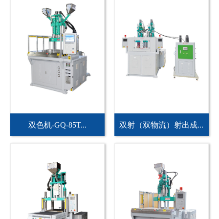
双色机-GQ-85T...
双射（双物流）射出成...