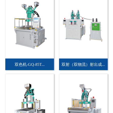
双色机-GQ-85T...
双射（双物流）射出成...