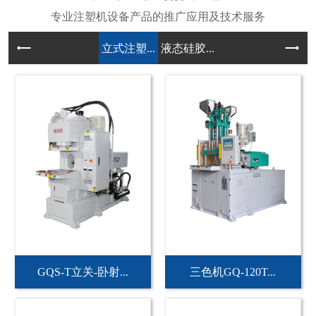
立式注塑...
液态硅胶...
GQS-T立关-卧射...
三色机GQ-120T...