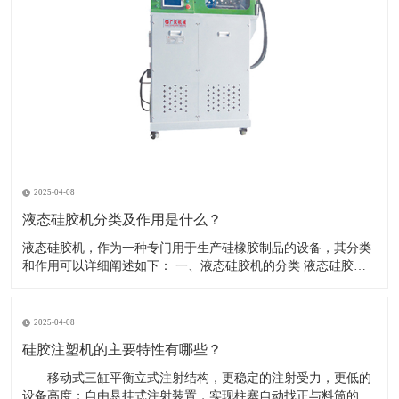
2025-04-08
液态硅胶机分类及作用是什么？
液态硅胶机，作为一种专门用于生产硅橡胶制品的设备，其分类
和作用可以详细阐述如下： 一、液态硅胶机的分类 液态硅胶机
根据其功能、结构和操作方式的不同，可以分为多种类型。以下
是一些常见的分类方式： 按操作模式分类： 压模式液态硅胶注
射成型机：又称垂直注射成型机，采用液态硅胶在垂直状态
2025-04-08
硅胶注塑机的主要特性有哪些？
移动式三缸平衡立式注射结构，更稳定的注射受力，更低的
设备高度；自由悬挂式注射装置，实现柱塞自动找正与料筒的对