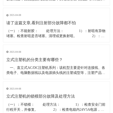
中，磨损减少，只拆 立式橡胶注射机，秉承欧洲机器设计理念，
运用先进的“先进先出”注射方式，并采用符合橡胶机发展方向的
定缸型三缸平衡注射，精密、稳定、安全，是成型精密橡胶制品
2025-04-08
的最佳选择。
读了这篇文章,看到注射部分故障都不怕
（一）：不能射胶： 处理方法： 1）：射咀有异物
堵塞。检查射咀是否堵塞。清理或更换射咀。 2）：分
胶咀断。拆开法兰检查分胶咀是否断裂。更换分胶咀。
3）：射胶方向阀卡死。检查方向阀是否有24V电压，线圈电阻
15-20欧姆，如正常则阀堵塞。清洗阀或更换方向阀。
2025-04-08
立式注塑机的分类主要有哪些？
一、直立式AC/DC注塑机系列：该机型主要是针对连接线、各
类电子、电脑数据线以及电源插头线的注塑成型等，注塑产品精
确标准要求不高，一般以PVC、PE等塑胶料注塑为主导，适合于
该产品的具体适用机型规格一般锁模力从15T－－到35T不等，因
各厂家机型的具体容模量，配置等有异，在选购前一定要求厂家
2025-04-08
到厂
立式注塑机的锁模部分故障及处理方法
（一）：不锁模： 处理方法： 1）：检查安全门前
行程开关，并修复。 2）：检查电箱内24V5A电源，换