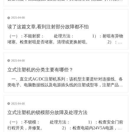
中，磨损减少，只拆 立式橡胶注射机，秉承欧洲机器设计理念，
运用先进的“先进先出”注射方式，并采用符合橡胶机发展方向的
定缸型三缸平衡注射，精密、稳定、安全，是成型精密橡胶制品
2025-04-08
的最佳选择。
读了这篇文章,看到注射部分故障都不怕
（一）：不能射胶： 处理方法： 1）：射咀有异物
堵塞。检查射咀是否堵塞。清理或更换射咀。 2）：分
胶咀断。拆开法兰检查分胶咀是否断裂。更换分胶咀。
3）：射胶方向阀卡死。检查方向阀是否有24V电压，线圈电阻
15-20欧姆，如正常则阀堵塞。清洗阀或更换方向阀。
2025-04-08
立式注塑机的分类主要有哪些？
一、直立式AC/DC注塑机系列：该机型主要是针对连接线、各
类电子、电脑数据线以及电源插头线的注塑成型等，注塑产品精
确标准要求不高，一般以PVC、PE等塑胶料注塑为主导，适合于
该产品的具体适用机型规格一般锁模力从15T－－到35T不等，因
各厂家机型的具体容模量，配置等有异，在选购前一定要求厂家
2025-04-08
到厂
立式注塑机的锁模部分故障及处理方法
（一）：不锁模： 处理方法： 1）：检查安全门前
行程开关，并修复。 2）：检查电箱内24V5A电源，换