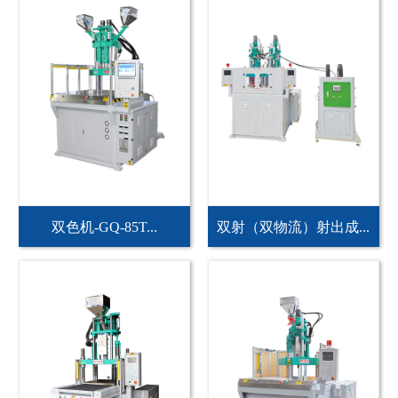
双色机-GQ-85T...
双射（双物流）射出成...