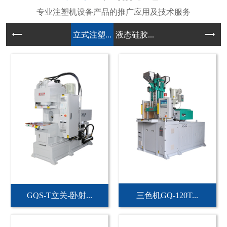
立式注塑...
液态硅胶...
GQS-T立关-卧射...
三色机GQ-120T...