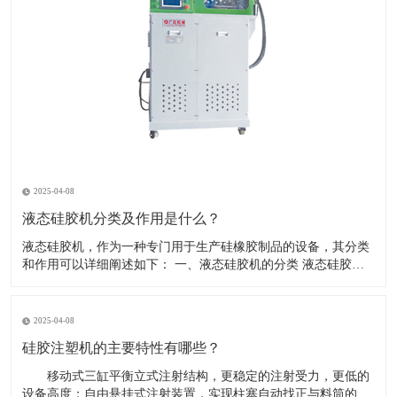
2025-04-08
液态硅胶机分类及作用是什么？
液态硅胶机，作为一种专门用于生产硅橡胶制品的设备，其分类
和作用可以详细阐述如下： 一、液态硅胶机的分类 液态硅胶机
根据其功能、结构和操作方式的不同，可以分为多种类型。以下
是一些常见的分类方式： 按操作模式分类： 压模式液态硅胶注
射成型机：又称垂直注射成型机，采用液态硅胶在垂直状态
2025-04-08
硅胶注塑机的主要特性有哪些？
移动式三缸平衡立式注射结构，更稳定的注射受力，更低的
设备高度；自由悬挂式注射装置，实现柱塞自动找正与料筒的对